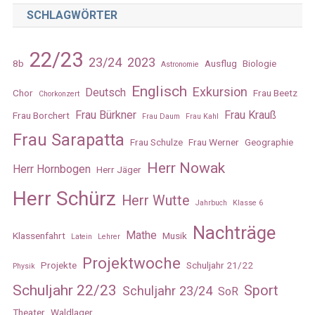
SCHLAGWÖRTER
22/23
23/24
2023
8b
Ausflug
Biologie
Astronomie
Englisch
Exkursion
Deutsch
Chor
Frau Beetz
Chorkonzert
Frau Bürkner
Frau Krauß
Frau Borchert
Frau Daum
Frau Kahl
Frau Sarapatta
Frau Schulze
Frau Werner
Geographie
Herr Nowak
Herr Hornbogen
Herr Jäger
Herr Schürz
Herr Wutte
Jahrbuch
Klasse 6
Nachträge
Mathe
Klassenfahrt
Musik
Latein
Lehrer
Projektwoche
Projekte
Schuljahr 21/22
Physik
Schuljahr 22/23
Sport
Schuljahr 23/24
SoR
Theater
Waldlager