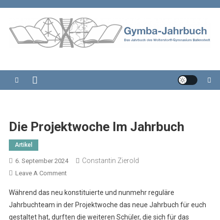
Skip
to
content
Gymba-Jahrbuch
Das Jahrbuch des Wolterstorff-Gymnasium Ballenstedt
Die Projektwoche Im Jahrbuch
Artikel
Constantin Zierold
6. September 2024
On
Leave A Comment
Die
Während das neu konstituierte und nunmehr reguläre
Projektwoche
Jahrbuchteam in der Projektwoche das neue Jahrbuch für euch
Im
gestaltet hat, durften die weiteren Schüler, die sich für das
Jahrbuch