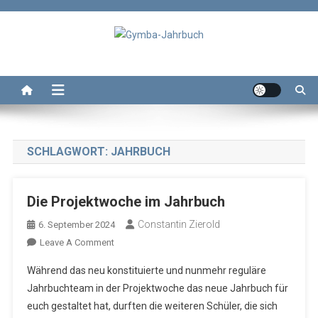
Skip
to
content
Gymba-Jahrbuch
Das Jahrbuch des Wolterstorff-Gymnasium Ballenstedt
SCHLAGWORT:
JAHRBUCH
Die Projektwoche im Jahrbuch
Constantin Zierold
6. September 2024
On
Leave A Comment
Die
Während das neu konstituierte und nunmehr reguläre
Projektwoche
Jahrbuchteam in der Projektwoche das neue Jahrbuch für
Im
euch gestaltet hat, durften die weiteren Schüler, die sich
Jahrbuch