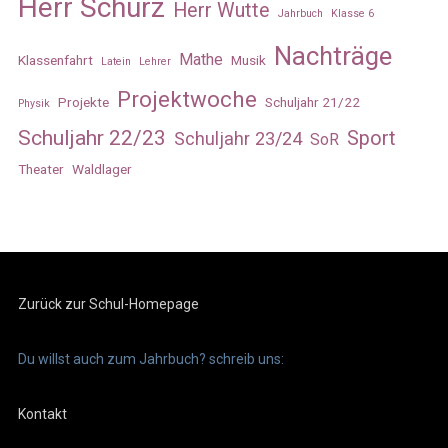
Herr Schürz
Herr Wutte
Jahrbuch
Klasse 6
Nachträge
Mathe
Klassenfahrt
Musik
Latein
Lehrer
Projektwoche
Projekte
Schuljahr 21/22
Physik
Schuljahr 22/23
Sport
Schuljahr 23/24
SoR
Theater
Waldlager
Zurück zur Schul-Homepage
Du willst auch zum Jahrbuch? schreib uns:
Kontakt