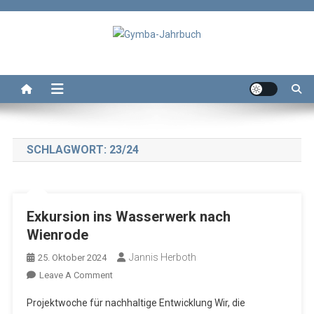
Skip
to
content
Gymba-Jahrbuch
Das Jahrbuch des Wolterstorff-Gymnasium Ballenstedt
SCHLAGWORT:
23/24
Exkursion ins Wasserwerk nach
Wienrode
Jannis Herboth
25. Oktober 2024
On
Leave A Comment
Exkursion
Projektwoche für nachhaltige Entwicklung Wir, die
Ins