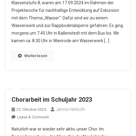
Klassenstufe 8, waren am 17.09.2024 im Rahmen der
Wasserwerk
Projektwoche für nachhaltige Entwicklung auf Exkursion
Nach
mit dem Thema „Wasser“. Dafür sind wir zu einem
Wienrode
Wasserwerk und zur Rappbodetalsperre gefahren. Es ging
morgens um 7.45 Uhr in Ballenstedt mit dem Bus los. Wir
kamen ca. 8.30 Uhr in Wienrode am Wasserwerk […]
Weiterlesen
Chorarbeit im Schuljahr 2023
Jannis Herboth
25. Oktober 2024
On
Leave A Comment
Chorarbeit
Natürlich war er wieder sehr aktiv, unser Chor. Im
Im