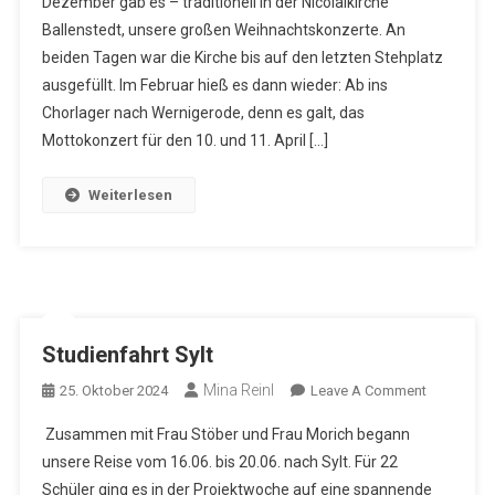
Dezember gab es – traditionell in der Nicolaikirche
Schuljahr
Ballenstedt, unsere großen Weihnachtskonzerte. An
2023
beiden Tagen war die Kirche bis auf den letzten Stehplatz
ausgefüllt. Im Februar hieß es dann wieder: Ab ins
Chorlager nach Wernigerode, denn es galt, das
Mottokonzert für den 10. und 11. April […]
Weiterlesen
Studienfahrt Sylt
Mina Reinl
On
25. Oktober 2024
Leave A Comment
Studienfah
Zusammen mit Frau Stöber und Frau Morich begann
Sylt
unsere Reise vom 16.06. bis 20.06. nach Sylt. Für 22
Schüler ging es in der Projektwoche auf eine spannende