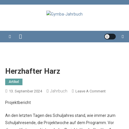
Skip
to
content
Gymba-Jahrbuch
Das Jahrbuch des Wolterstorff-Gymnasium Ballenstedt
Herzhafter Harz
Artikel
Jahrbuch
On
13. September 2024
Leave A Comment
Herzhafter
Projektbericht
Harz
An den letzten Tagen des Schuljahres stand, wie immer zum
Schuljahresende, die Projektwoche auf dem Programm. Vor