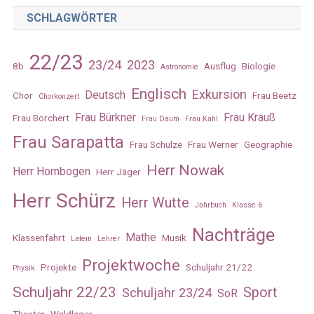
SCHLAGWÖRTER
22/23
23/24
2023
8b
Ausflug
Biologie
Astronomie
Englisch
Exkursion
Deutsch
Chor
Frau Beetz
Chorkonzert
Frau Bürkner
Frau Krauß
Frau Borchert
Frau Daum
Frau Kahl
Frau Sarapatta
Frau Schulze
Frau Werner
Geographie
Herr Nowak
Herr Hornbogen
Herr Jäger
Herr Schürz
Herr Wutte
Jahrbuch
Klasse 6
Nachträge
Mathe
Klassenfahrt
Musik
Latein
Lehrer
Projektwoche
Projekte
Schuljahr 21/22
Physik
Schuljahr 22/23
Sport
Schuljahr 23/24
SoR