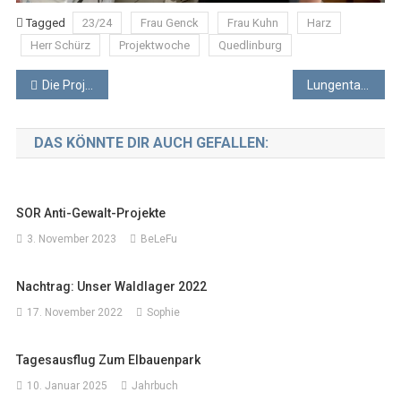
Tagged
23/24
Frau Genck
Frau Kuhn
Harz
Herr Schürz
Projektwoche
Quedlinburg
Beitragsnavigation
Die Projektwoche im Jahrbuch
Lungentag
DAS KÖNNTE DIR AUCH GEFALLEN:
SOR Anti-Gewalt-Projekte
3. November 2023
BeLeFu
Nachtrag: Unser Waldlager 2022
17. November 2022
Sophie
Tagesausflug Zum Elbauenpark
10. Januar 2025
Jahrbuch