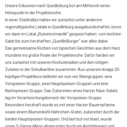
Unsere Exkursion nach Quedlinburg bot am Mittwoch einen
Höhepunkt in der Projektwoche.
In einer Stadtrallye haben wir zunächst unter anderem
regionaltypische Lokale in Quedlinburg ausgekundschaftet, bevor
wir dann im Lokal „Ruinenromantik“ gespeist haben: vom leichten
Salat bis zum herzhaften „QuedlinBurger“ war alles dabei.
Das gemeinsame Kochen von typischen Gerichten aus dem Harz
mündete ins große Finale der Projektwoche. Dafür fanden wir
uns zunächst mit unseren Kochutensilien und den nötigen
Zutaten in der Schulkantine zusammen. Aus unserem knapp 20-
köpfigen Projektkurs bildeten wir nun vier Kleingruppen: eine
Vorspeisen-Gruppe, zwei Hauptspeisen-Gruppen und eine
Nachspeisen-Gruppe. Das Zubereiten eines Harzer Käse-Salats
lag im Verantwortungsbereich der Vorspeisen-Gruppe.
Besonders herzhaft wurde es mit einer Harzer Bauernpfanne
sowie einem Blumenkohl-Hähnchen-Gratin, zubereitet durch die
beiden Hauptspeisen-Gruppen. Und last but not least, wurde
unser 5-Gänge-Menü abgerundet durch ein Apfeldessert und