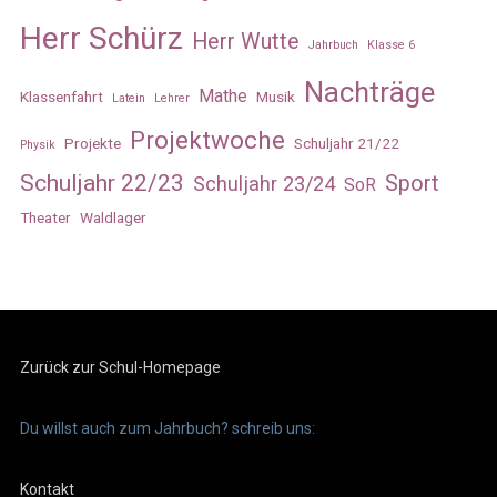
Herr Schürz
Herr Wutte
Jahrbuch
Klasse 6
Nachträge
Mathe
Klassenfahrt
Musik
Latein
Lehrer
Projektwoche
Projekte
Schuljahr 21/22
Physik
Schuljahr 22/23
Sport
Schuljahr 23/24
SoR
Theater
Waldlager
Zurück zur Schul-Homepage
Du willst auch zum Jahrbuch? schreib uns:
Kontakt