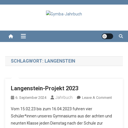
Skip
to
content
Gymba-Jahrbuch
Das Jahrbuch des Wolterstorff-Gymnasium Ballenstedt
SCHLAGWORT:
LANGENSTEIN
Langenstein-Projekt 2023
Jahrbuch
On
6. September 2024
Leave A Comment
Langenste
Vom 15.02.23 bis zum 16.04.2023 fuhren vier
Projekt
Schüler*innen unseres Gymnasiums aus der achten und
2023
neunten Klasse jeden Dienstag nach der Schule zur