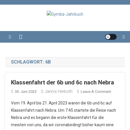
Skip
to
content
Gymba-Jahrbuch
Das Jahrbuch des Wolterstorff-Gymnasium Ballenstedt
SCHLAGWORT:
6B
Klassenfahrt der 6b und 6c nach Nebra
Jannis Herboth
On
30. Juni 2023
Leave A Comment
Klassenfah
Vom 19. April bis 21. April 2023 waren die 6b und 6c auf
Der
Klassenfahrt nach Nebra. Um 7:45 startete die Reise nach
6b
Nebra und es begann die erste Klassenfahrt für die
Und
meisten von uns, da wir coronabedingt bisher kaum eine
6c