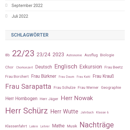
September 2022
Juli 2022
SCHLAGWÖRTER
22/23
23/24
2023
8b
Ausflug
Biologie
Astronomie
Englisch
Exkursion
Deutsch
Chor
Frau Beetz
Chorkonzert
Frau Bürkner
Frau Krauß
Frau Borchert
Frau Daum
Frau Kahl
Frau Sarapatta
Frau Schulze
Frau Werner
Geographie
Herr Nowak
Herr Hornbogen
Herr Jäger
Herr Schürz
Herr Wutte
Jahrbuch
Klasse 6
Nachträge
Mathe
Klassenfahrt
Musik
Latein
Lehrer