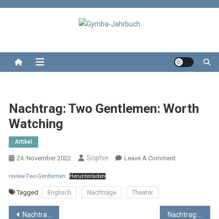
Skip
to
content
Gymba-Jahrbuch
Das Jahrbuch des Wolterstorff-Gymnasium Ballenstedt
Nachtrag: Two Gentlemen: Worth
Watching
Artikel
Sophie
On
24. November 2022
Leave A Comment
Nachtrag:
review-Two-Gentlemen
Herunterladen
Two
Gentlemen:
Tagged
Englisch
Nachträge
Theater
Worth
Beitragsnavigation
Watching
Nachtrag: The Big Challenge
Nachtrag: Veganes Kochbuch