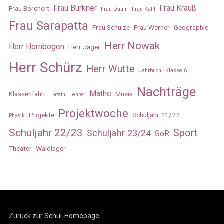
Frau Bürkner
Frau Krauß
Frau Borchert
Frau Daum
Frau Kahl
Frau Sarapatta
Frau Schulze
Frau Werner
Geographie
Herr Nowak
Herr Hornbogen
Herr Jäger
Herr Schürz
Herr Wutte
Jahrbuch
Klasse 6
Nachträge
Mathe
Klassenfahrt
Musik
Latein
Lehrer
Projektwoche
Projekte
Schuljahr 21/22
Physik
Schuljahr 22/23
Sport
Schuljahr 23/24
SoR
Theater
Waldlager
Zurück zur Schul-Homepage