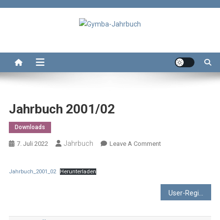
Skip
to
content
Gymba-Jahrbuch
Das Jahrbuch des Wolterstorff-Gymnasium Ballenstedt
Jahrbuch 2001/02
Downloads
Jahrbuch
On
7. Juli 2022
Leave A Comment
Jahrbuch
2001/02
Jahrbuch_2001_02
Herunterladen
Beitragsnavigation
User-Registrieren-Funktion