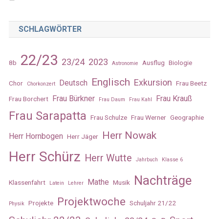
SCHLAGWÖRTER
22/23
23/24
2023
8b
Ausflug
Biologie
Astronomie
Englisch
Exkursion
Deutsch
Chor
Frau Beetz
Chorkonzert
Frau Bürkner
Frau Krauß
Frau Borchert
Frau Daum
Frau Kahl
Frau Sarapatta
Frau Schulze
Frau Werner
Geographie
Herr Nowak
Herr Hornbogen
Herr Jäger
Herr Schürz
Herr Wutte
Jahrbuch
Klasse 6
Nachträge
Mathe
Klassenfahrt
Musik
Latein
Lehrer
Projektwoche
Projekte
Schuljahr 21/22
Physik