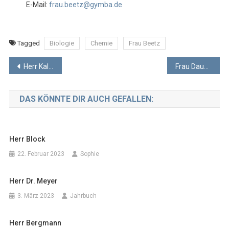
E-Mail:
frau.beetz@gymba.de
Tagged
Biologie
Chemie
Frau Beetz
Beitragsnavigation
Herr Kalisch
Frau Daum
DAS KÖNNTE DIR AUCH GEFALLEN:
Herr Block
22. Februar 2023
Sophie
Herr Dr. Meyer
3. März 2023
Jahrbuch
Herr Bergmann