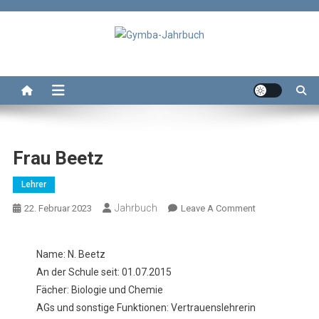
Skip
to
content
Gymba-Jahrbuch
Das Jahrbuch des Wolterstorff-Gymnasium Ballenstedt
Frau Beetz
Lehrer
Jahrbuch
On
22. Februar 2023
Leave A Comment
Frau
Beetz
Name: N. Beetz
An der Schule seit: 01.07.2015
Fächer: Biologie und Chemie
AGs und sonstige Funktionen: Vertrauenslehrerin