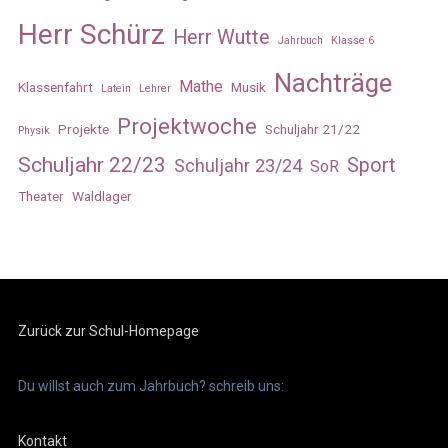
Herr Schürz
Herr Wutte
Jahrbuch
Klasse 6
Nachträge
Mathe
Klassenfahrt
Musik
Latein
Lehrer
Projektwoche
Projekte
Schuljahr 21/22
Physik
Schuljahr 22/23
Sport
Schuljahr 23/24
SoR
Theater
Waldlager
Zurück zur Schul-Homepage
Du willst auch zum Jahrbuch? schreib uns:
Kontakt