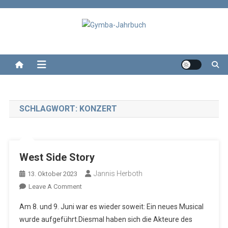
Skip
to
content
Gymba-Jahrbuch
Das Jahrbuch des Wolterstorff-Gymnasium Ballenstedt
SCHLAGWORT:
KONZERT
West Side Story
Jannis Herboth
13. Oktober 2023
On
Leave A Comment
West
Am 8. und 9. Juni war es wieder soweit: Ein neues Musical
Side
wurde aufgeführt.Diesmal haben sich die Akteure des
Story